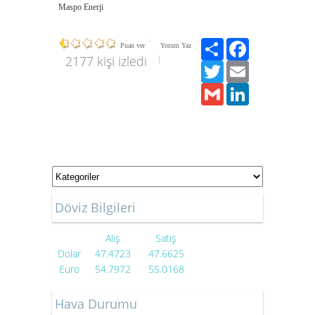
Maspo Enerji
Paylaş
Facebook
Puan ver
Yorum Yaz
2177 kişi izledi
Twitter
Email
Gmail
LinkedIn
1
1
1
1
Döviz Bilgileri
1
1
Alış
Satış
Dolar
47.4723
47.6625
Euro
54.7972
55.0168
Hava Durumu