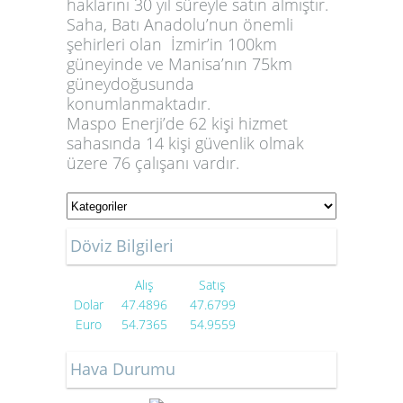
haklarını 30 yıl süreyle satın almıştır.
Saha, Batı Anadolu’nun önemli
şehirleri olan İzmir’in 100km
güneyinde ve Manisa’nın 75km
güneydoğusunda
konumlanmaktadır.
Maspo Enerji’de 62 kişi hizmet
sahasında 14 kişi güvenlik olmak
üzere 76 çalışanı vardır.
1
1
1
1
Döviz Bilgileri
1
Alış
Satış
1
Dolar
47.4896
47.6799
Euro
54.7365
54.9559
Hava Durumu